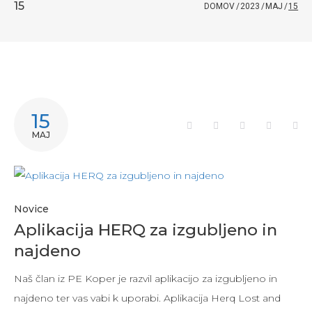
15
DOMOV
/
2023
/
MAJ
/
15
DAN:
15
Facebook
Twitter
Google+
LinkedI
Pi
MAJ
15.
MAJA,
Novice
2023
Aplikacija HERQ za izgubljeno in
najdeno
Naš član iz PE Koper je razvil aplikacijo za izgubljeno in
najdeno ter vas vabi k uporabi. Aplikacija Herq Lost and