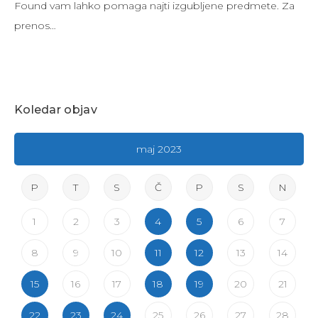
Found vam lahko pomaga najti izgubljene predmete. Za
prenos…
Koledar objav
maj 2023
P
T
S
Č
P
S
N
1
2
3
4
5
6
7
8
9
10
11
12
13
14
15
16
17
18
19
20
21
22
23
24
25
26
27
28