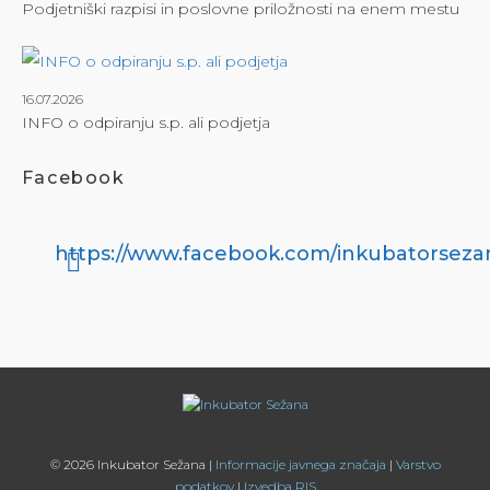
Podjetniški razpisi in poslovne priložnosti na enem mestu
16.07.2026
INFO o odpiranju s.p. ali podjetja
Facebook
https://www.facebook.com/inkubatorseza
© 2026 Inkubator Sežana |
Informacije javnega značaja
|
Varstvo
podatkov
|
Izvedba RIS