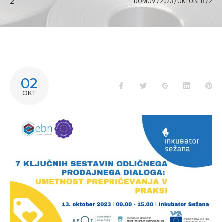
2
DOMOV
/
2023
/
OKTOBER
/
2
02
OKT