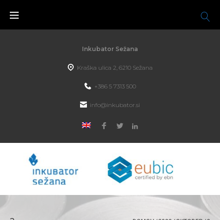
Inkubator Sežana
Kraška ulica 2, 6210 Sežana
+386 5 7313 500
info@inkubator.si