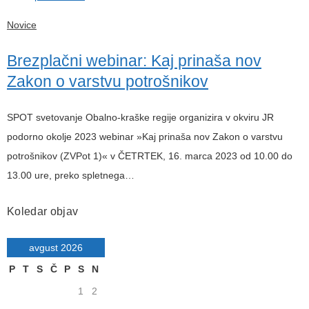
Novice
Brezplačni webinar: Kaj prinaša nov
Zakon o varstvu potrošnikov
SPOT svetovanje Obalno-kraške regije organizira v okviru JR
podorno okolje 2023 webinar »Kaj prinaša nov Zakon o varstvu
potrošnikov (ZVPot 1)« v ČETRTEK, 16. marca 2023 od 10.00 do
13.00 ure, preko spletnega…
Koledar objav
avgust 2026
P
T
S
Č
P
S
N
1
2