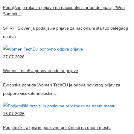
Podaljšanje roka za prijavo na nacionalni startup delegaciji (Web
Summit…
SPIRIT Slovenija podaljšuje prijave za nacionalni startup delegaciji
na dva…
27.07.2026
Women TechEU ponovno odpira prijave
Evropska pobuda Women TechEU je odprla nov krog prijav za
podporo visokotehnološkim…
16.07.2026
Podjetniški razpisi in poslovne priložnosti na enem mestu