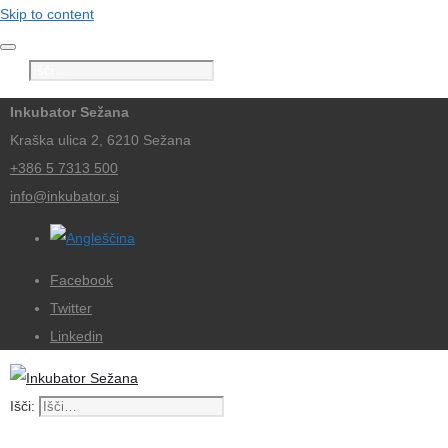
Skip to content
Išči:
Inkubator Sežana
Kraška ulica 2, 6210 Sežana
+386 5 7313 500
info@inkubator.si
Facebook
Twitter
Linkedin
Išči: