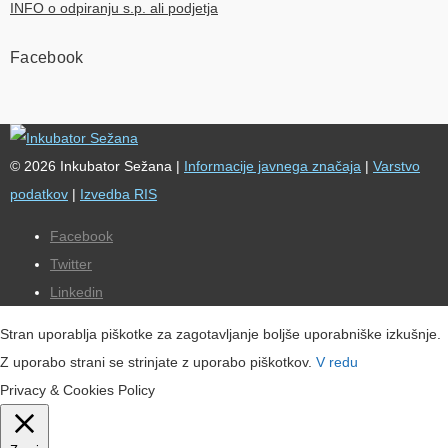
INFO o odpiranju s.p. ali podjetja
Facebook
© 2026 Inkubator Sežana |
Informacije javnega značaja
|
Varstvo
podatkov
|
Izvedba RIS
Facebook
Twitter
Linkedin
Stran uporablja piškotke za zagotavljanje boljše uporabniške izkušnje.
Z uporabo strani se strinjate z uporabo piškotkov.
V redu
Privacy & Cookies Policy