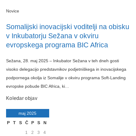
Novice
Somalijski inovacijski voditelji na obisku
v Inkubatorju Sežana v okviru
evropskega programa BIC Africa
Sežana, 28. maj 2025 – Inkubator Sežana v teh dneh gosti
visoko delegacijo predstavnikov podjetniškega in inovacijskega
podpornega okolja iz Somalije v okviru programa Soft-Landing
evropske pobude BIC Africa, ki…
Koledar objav
maj 2025
P
T
S
Č
P
S
N
1
2
3
4