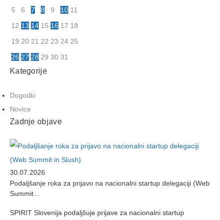
5
6
7
8
9
10
11
12
13
14
15
16
17
18
19
20
21
22
23
24
25
26
27
28
29
30
31
Kategorije
Dogodki
Novice
Zadnje objave
30.07.2026
Podaljšanje roka za prijavo na nacionalni startup delegaciji (Web
Summit…
SPIRIT Slovenija podaljšuje prijave za nacionalni startup