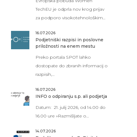
Evropska pobuda Women
TechEU je odprla nov krog prijav
za podporo visokotehnološkim…
16.07.2026
Podjetniški razpisi in poslovne
priložnosti na enem mestu
Preko portala SPOT lahko
dostopate do zbranih informacij o
razpisih,…
16.07.2026
INFO o odpiranju s.p. ali podjetja
Datum: 21. julij 2026, od 14.00 do
16.00 ure »Razmišljate o…
14.07.2026