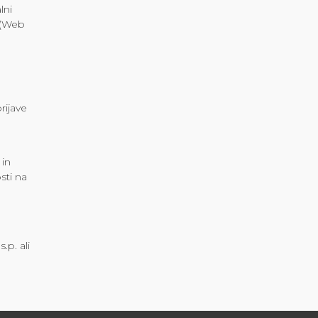
lni
i (Web
rijave
 in
sti na
.p. ali