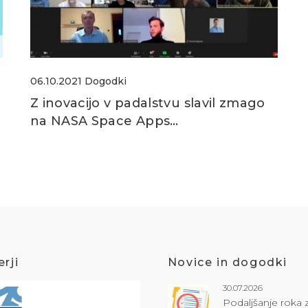
06.10.2021
Dogodki
Z inovacijo v padalstvu slavil zmago
na NASA Space Apps…
rji
Novice in dogodki
30.07.2026
Podaljšanje roka 