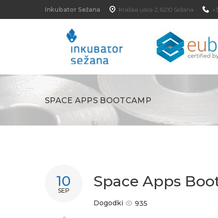
Inkubator Sežana
Kraška ulica 2, 6210 Sežana
+3
SPACE APPS BOOTCAMP
Space Apps Bo
10
SEP
Dogodki
935