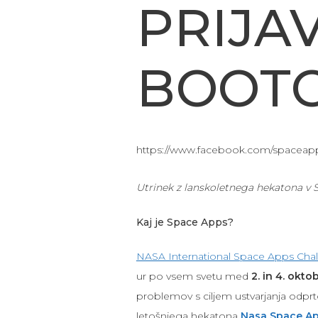
PRIJA
BOOT
https://www.facebook.com/spaceap
Utrinek z lanskoletnega hekatona v 
Kaj je Space Apps?
NASA International Space Apps Cha
ur po vsem svetu med
2. in 4. okt
problemov s ciljem ustvarjanja odprtok
letošnjega hekatona
Nasa Space A