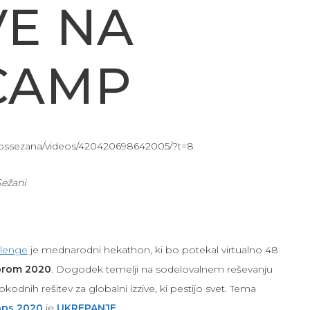
VE NA
CAMP
pssezana/videos/420420698642005/?t=8
Sežani
llenge
je mednarodni hekathon, ki bo potekal virtualno 48
obrom 2020
. Dogodek temelji na sodelovalnem reševanju
odnih rešitev za globalni izzive, ki pestijo svet. Tema
pps 2020
je
UKREPANJE
.