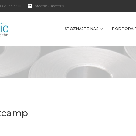
86 5 7313 500
info@inkubator.si
SPOZNAJTE NAS
PODPORA 
otcamp