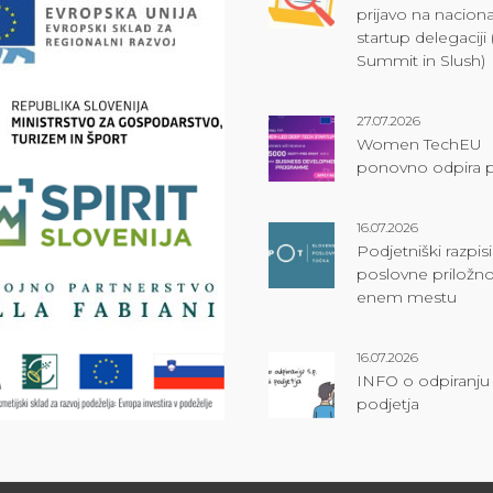
prijavo na naciona
startup delegacij
Summit in Slush)
27.07.2026
Women TechEU
ponovno odpira p
16.07.2026
Podjetniški razpisi
poslovne priložno
enem mestu
16.07.2026
INFO o odpiranju s
podjetja