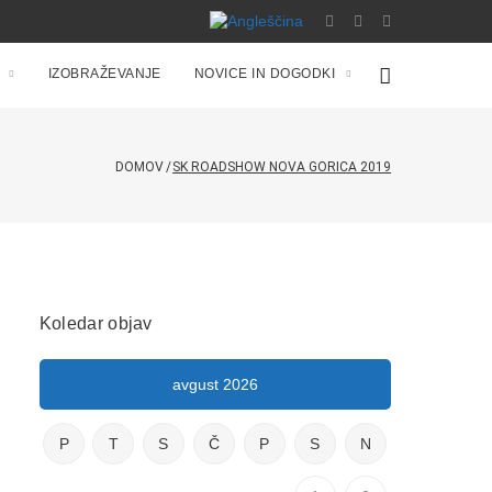
IZOBRAŽEVANJE
NOVICE IN DOGODKI
DOMOV
/
SK ROADSHOW NOVA GORICA 2019
Koledar objav
avgust 2026
P
T
S
Č
P
S
N