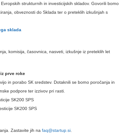
 Evropskih strukturnih in investicijskih skladov. Govorili bomo
ciranja, obveznosti do Sklada ter o preteklih izkušnjah s
ega sklada
nja, komisija, časovnica, nasveti, izkušnje iz preteklih let
 iz prve roke
vijo in porabo SK sredstev. Dotaknili se bomo poročanja in
ske podpore ter izzivov pri rasti.
sticije SK200 SPS
vesticije SK200 SPS
nja. Zastavite jih na
faq@startup.si
.