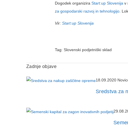
Dogodek organizira
Start:up Slovenija
v 
za gospodarski razvoj in tehnologijo
. Lo
Vir:
Start:up Slovenija
Tag:
Slovenski podjetniški sklad
Zadnje objave
18.09.2020
Novic
Sredstva za 
29.08.2
Semens