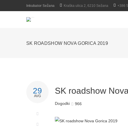
Inkubator Sežana
Kraška ulica 2, 6210 Sežana
+386 
SK ROADSHOW NOVA GORICA 2019
SK roadshow Nova
29
AVG
Dogodki
966