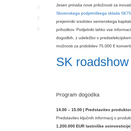
Jesen prinaša nove priložnosti za inovat
Slovenskega podjetniškega sklada SK75
prejemniki sredstev semenskega kapitala 
prihodkov. Podjetniki lahko vse informac
dogodkih, z udeležbo v predselekcijske
možnosti za pridobitev 75.000 € konverti
SK roadshow 
Program dogodka
14.00 – 15.00 | Predstavitev produkto
Predstavitev ključnih informacij o produk
1.200.000 EUR lastniške soinvesticije