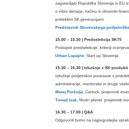
zagotavljajo Republika Slovenija in EU iz
o višini denarja, načinu in dinamiki finan
preteklimi SK generacijami.
Predstavnik Slovenskega podjetnišk
15.00 – 15.30 | Predselekcija SK75
Postopek predselekcije, kriteriji ocenjeva
Urban Lapajne
, Start:up Slovenija
15.30 – 16.30 | Izkušnje z SK produkti
Izkušnje podjetnikov povezane s pridobit
administracije, mentorske in druge vsebin
Matej Peršolja
; Carlock, prejemnik inve
Tomaž Izak
; Modri planet, prejemnik in
16.30 – 17.00 | Q&A
Odgovorili bomo na najpogostejša vpraša