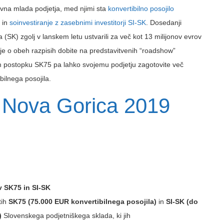
ivna mlada podjetja, med njimi sta
konvertibilno posojilo
in
soinvestiranje z zasebnimi investitorji SI-SK
. Dosedanji
(SK) zgolj v lanskem letu ustvarili za več kot 13 milijonov evrov
ije o obeh razpisih dobite na predstavitvenih “roadshow”
m postopku SK75 pa lahko svojemu podjetju zagotovite več
bilnega posojila.
Nova Gorica 2019
v SK75 in SI-SK
tih
SK75 (75.000 EUR konvertibilnega posojila)
in
SI-SK (do
)
Slovenskega podjetniškega sklada, ki jih