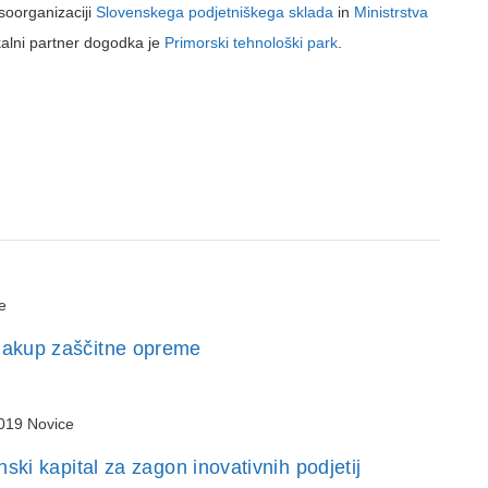
soorganizaciji
Slovenskega podjetniškega sklada
in
Ministrstva
kalni partner dogodka je
Primorski tehnološki park
.
e
nakup zaščitne opreme
019
Novice
ki kapital za zagon inovativnih podjetij