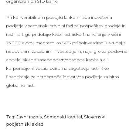
organiziran pri SID banki.
Pri konvertibilnem posojilu lahko mlada inovativna
podjetja v semenski razvojni fazi za pospešitev prodaje in
rasti na trgu pridobijo kvazi lastniško financiranje v višini
75.000 evrov, medtem ko SPS pri soinvestiranju skupaj z
neodvisnim zasebnim investitorjem, najsi gre za poslovne
angele, sklade zasebnega/tveganega kapitala ali
korporacije, investira oziroma zagotavlja lastniško
financiranje za hitrorastoča inovativna podjetja za hitro
globalno rast.
Tag:
Javni razpis
,
Semenski kapital
,
Slovenski
podjetniški sklad