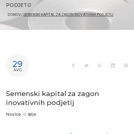
PODJETIJ
DOMOV
/
SEMENSKI KAPITAL ZA ZAGON INOVATIVNIH PODJETIJ
29
Facebook
Twitter
Google+
LinkedIn
Pi
AVG
Semenski kapital za zagon
inovativnih podjetij
Novice
859