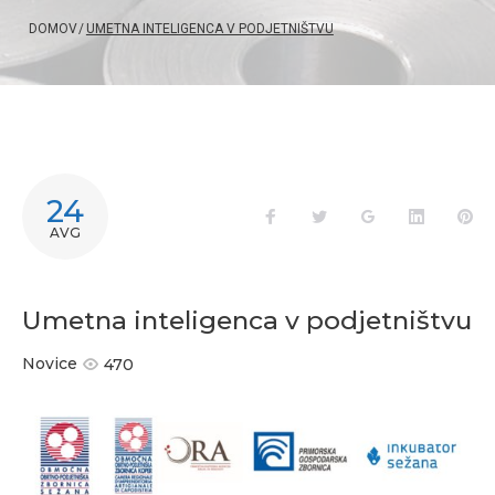
DOMOV
/
UMETNA INTELIGENCA V PODJETNIŠTVU
24
Facebook
Twitter
Google+
LinkedIn
Pi
AVG
Umetna inteligenca v podjetništvu
Novice
470