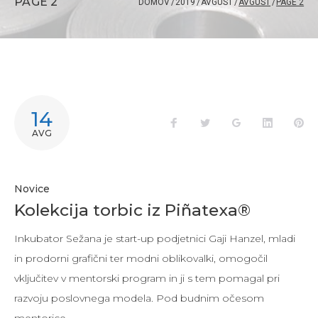
PAGE 2
DOMOV
/
2019
/
AVGUST
/
AVGUST
/
PAGE 2
MESEC:
14
Facebook
Twitter
Google+
LinkedIn
Pi
AVG
AVGUST
2019
Novice
Kolekcija torbic iz Piñatexa®
Inkubator Sežana je start-up podjetnici Gaji Hanzel, mladi
in prodorni grafični ter modni oblikovalki, omogočil
vključitev v mentorski program in ji s tem pomagal pri
razvoju poslovnega modela. Pod budnim očesom