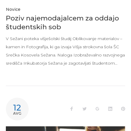
Novice
Poziv najemodajalcem za oddajo
študentskih sob
V Sežani poteka višješolski študij Oblikovanje materialov –
kamen in Fotografija, ki ga izvaja Višja strokovna šola ŠC
Srečka Kosovela Sežana. Naloga Izobraževalno razvojnega
središča Inkubatorja Sežana je zagotavljati študentom…
12
Facebook
Twitter
Google+
LinkedIn
Pi
AVG