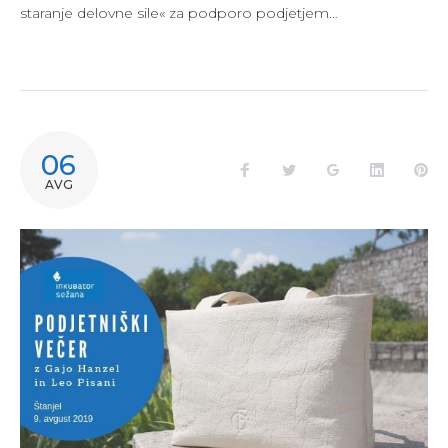
staranje delovne sile« za podporo podjetjem…
06
Facebook
Twitter
Google+
LinkedIn
Pi
AVG