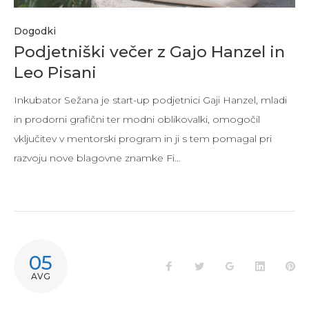
Dogodki
Podjetniški večer z Gajo Hanzel in
Leo Pisani
Inkubator Sežana je start-up podjetnici Gaji Hanzel, mladi
in prodorni grafični ter modni oblikovalki, omogočil
vključitev v mentorski program in ji s tem pomagal pri
razvoju nove blagovne znamke Fi…
05
Facebook
Twitter
Google+
LinkedIn
Pi
AVG