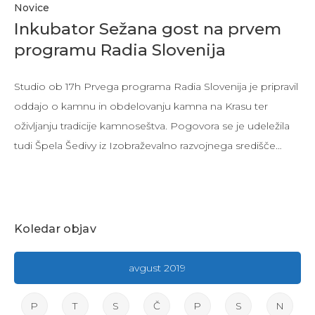
Novice
Inkubator Sežana gost na prvem
programu Radia Slovenija
Studio ob 17h Prvega programa Radia Slovenija je pripravil
oddajo o kamnu in obdelovanju kamna na Krasu ter
oživljanju tradicije kamnoseštva. Pogovora se je udeležila
tudi Špela Šedivy iz Izobraževalno razvojnega središče…
Koledar objav
avgust 2019
P
T
S
Č
P
S
N