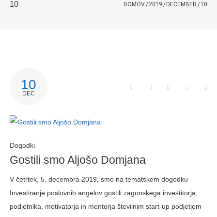
10
DOMOV
/
2019
/
DECEMBER
/
10
DAN:
10
Facebook
Twitter
Google+
LinkedIn
Pin
DEC
10.
DECEMBRA,
Dogodki
2019
Gostili smo Aljošo Domjana
V četrtek, 5. decembra 2019, smo na tematskem dogodku
Investiranje poslovnih angelov gostili zagonskega investitorja,
podjetnika, motivatorja in mentorja številnim start-up podjetjem