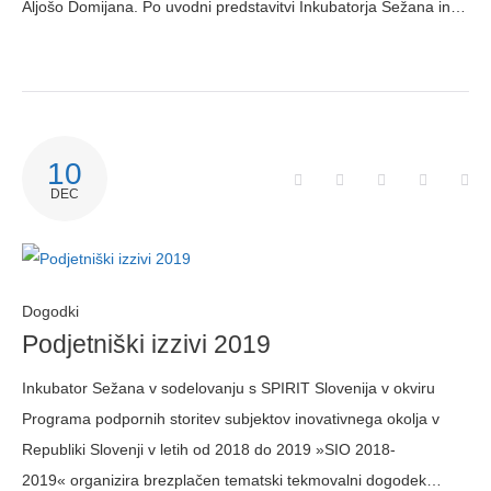
Aljošo Domijana. Po uvodni predstavitvi Inkubatorja Sežana in…
10
Facebook
Twitter
Google+
LinkedIn
Pin
DEC
Dogodki
Podjetniški izzivi 2019
Inkubator Sežana v sodelovanju s SPIRIT Slovenija v okviru
Programa podpornih storitev subjektov inovativnega okolja v
Republiki Slovenji v letih od 2018 do 2019 »SIO 2018-
2019« organizira brezplačen tematski tekmovalni dogodek…