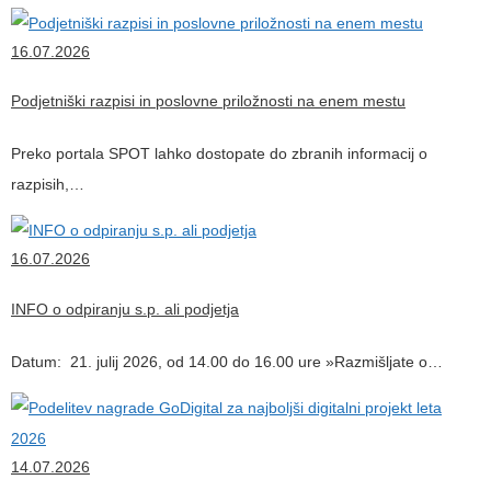
16.07.2026
Podjetniški razpisi in poslovne priložnosti na enem mestu
Preko portala SPOT lahko dostopate do zbranih informacij o
razpisih,…
16.07.2026
INFO o odpiranju s.p. ali podjetja
Datum: 21. julij 2026, od 14.00 do 16.00 ure »Razmišljate o…
14.07.2026