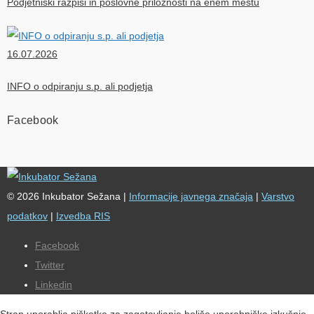
Podjetniški razpisi in poslovne priložnosti na enem mestu
16.07.2026
INFO o odpiranju s.p. ali podjetja
Facebook
© 2026 Inkubator Sežana |
Informacije javnega značaja
|
Varstvo
podatkov
|
Izvedba RIS
Facebook
Twitter
Linkedin