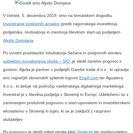
V četrtek, 5. decembra 2019, smo na tematskem dogodku
Investiranje poslovnih angelov
gostili zagonskega investitorja,
podjetnika, motivatorja in mentorja številnim start-up podjetjem
Aljošo Domijana
.
Po uvodni predstavitvi Inkubatorja Sežana in podpornih storitev
subjektov inovativnega okolja – SIO,
je sledil zanimiv pogovor z
gostom. Aljoša je partner v podjetjih Gambit trade d.o.o., ki upravlja
eno največjih slovenskih spletnih trgovin
EnaA.com
ter Aguatera
d.o.o., ki deluje na področju vsebinskega digitalnega marketinga.
Investiral je v številna podjetja v Sloveniji in Evropi. Udeleženci so z
zanimanjem prisluhnili pogovoru o start-upovskem in investitorskem
ekosistemu v Sloveniji in tujini, ki se je zaključil z razpravo
slušateljev.
Po pogovoru je sledil ogled vinske kleti
Vinakras
ter prednovoletno