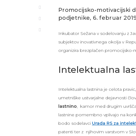
Promocijsko-motivacijski 
podjetnike, 6. februar 2019
Inkubator Sežana v sodelovanju z Ja
subjektov inovativnega okolja v Repub
organizira brezplačen promocijsko-
Intelektualna la
Intelektualna lastnina je celota pravic,
umetniške ustvarjalne dejavnosti člo
lastnino
, kamor med drugim uvrš
lastnine pomembno vplivajo na konku
bodo sodelavci
Urada RS za intelek
patenti ter z njihovim varstvom v Sloven