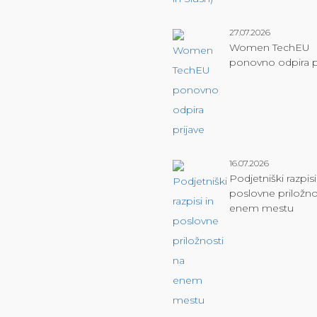
27.07.2026
Women TechEU
ponovno odpira p
16.07.2026
Podjetniški razpisi
poslovne priložno
enem mestu