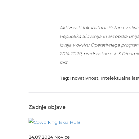
Aktivnosti Inkubatorja Sežana v okv
Republika Slovenija in Evropska unija
izvaja v okviru Operativnega program
2014-2020, prednostne osi: 3 Dinam
rast
.
Tag:
Inovativnost
,
Intelektualna las
Zadnje objave
24.07.2024
Novice