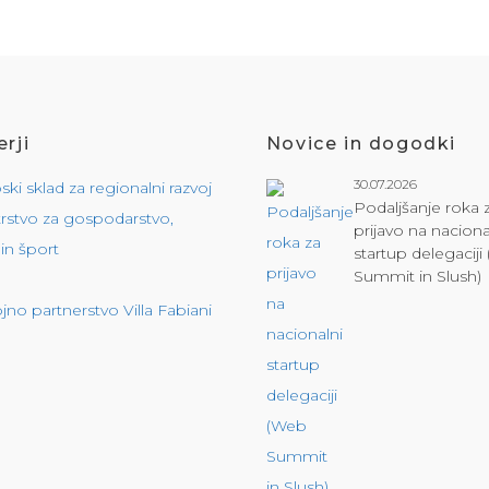
rji
Novice in dogodki
30.07.2026
Podaljšanje roka 
prijavo na naciona
startup delegacij
Summit in Slush)