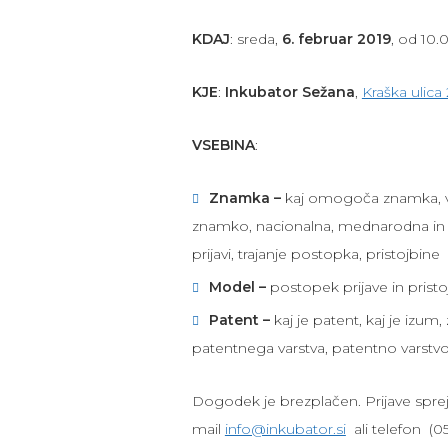
KDAJ
: sreda,
6. februar 2019
, od 10.
KJE
:
Inkubator Sežana
,
Kraška ulica
VSEBINA
:
Znamka –
kaj omogoča znamka, vrs
znamko, nacionalna, mednarodna in 
prijavi, trajanje postopka, pristojbine
Model –
postopek prijave in prist
Patent –
kaj je patent, kaj je izum, 
patentnega varstva, patentno varstvo v
Dogodek je brezplačen. Prijave spre
mail
info@inkubator.si
ali telefon (05