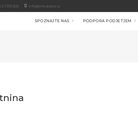
 5 7313 500
info@inkubator.si
SPOZNAJTE NAS
PODPORA PODJETJEM
stnina