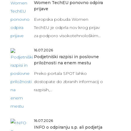
Women TechEU ponovno odpira
prijave
Evropska pobuda Women
TechEU je odprla nov krog prijav
za podporo visokotehnološkim…
16.07.2026
Podjetniški razpisi in poslovne
priložnosti na enem mestu
Preko portala SPOT lahko
dostopate do zbranih informacij o
razpisih,…
16.07.2026
INFO o odpiranju s.p. ali podjetja