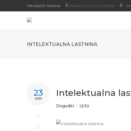
Inkubator Sežana
Kraška ulica 2, 6210 Sežana
+386
INTELEKTUALNA LASTNINA
Intelektualna la
23
JAN
Dogodki
1370