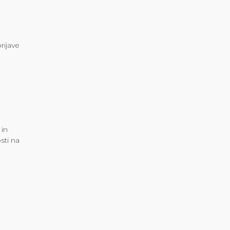
rijave
 in
sti na