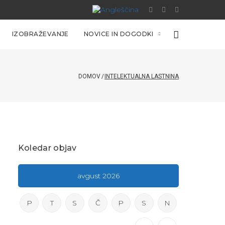
IZOBRAŽEVANJE
NOVICE IN DOGODKI
DOMOV
/
INTELEKTUALNA LASTNINA
Koledar objav
avgust 2026
P
T
S
Č
P
S
N