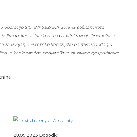
iru operacije SIO-INKSEŽANA-2018-19 sofinancirata
 iz Evropskega sklada za regionalni razvoj. Operacija se
a za izvajanje Evropske kohezijske politike v obdobju
ično in konkurenčno podjetništvo za zeleno gospodarsko
tnina
28.09.2023
Dogodki