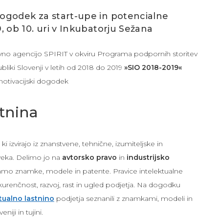
dogodek za start-upe in potencialne
, ob 10. uri v Inkubatorju Sežana
vno agencijo SPIRIT v okviru Programa podpornih storitev
liki Slovenji v letih od 2018 do 2019
»SIO 2018-2019«
motivacijski dogodek
stnina
 ki izvirajo iz znanstvene, tehnične, izumiteljske in
veka. Delimo jo na
avtorsko pravo
in
industrijsko
čamo
znamke, modele in patente. Pravice intelektualne
renčnost, razvoj, rast in ugled podjetja. Na dogodku
tualno lastnino
podjetja seznanili z znamkami, modeli in
iji in tujini.