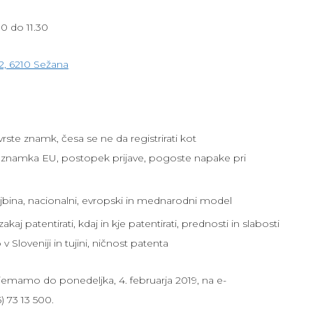
00 do 11.30
 2, 6210 Sežana
te znamk, česa se ne da registrirati kot
znamka EU, postopek prijave, pogoste napake pri
ojbina, nacionalni, evropski in mednarodni model
zakaj patentirati, kdaj in kje patentirati, prednosti in slabosti
 Sloveniji in tujini, ničnost patenta
jemamo do ponedeljka, 4. februarja 2019, na e-
) 73 13 500.