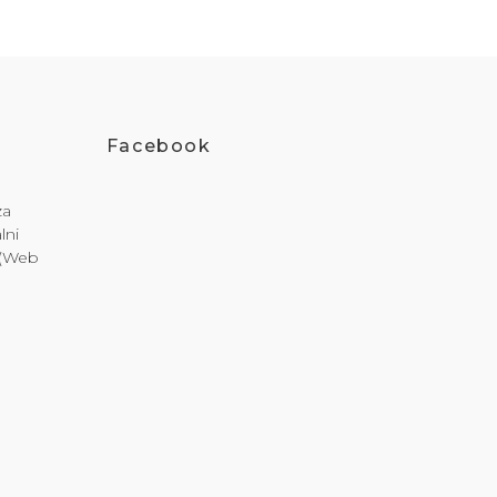
Facebook
za
lni
i (Web