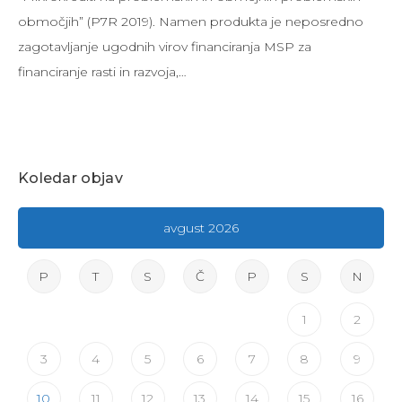
območjih” (P7R 2019). Namen produkta je neposredno
zagotavljanje ugodnih virov financiranja MSP za
financiranje rasti in razvoja,…
Koledar objav
avgust 2026
P
T
S
Č
P
S
N
1
2
3
4
5
6
7
8
9
10
11
12
13
14
15
16