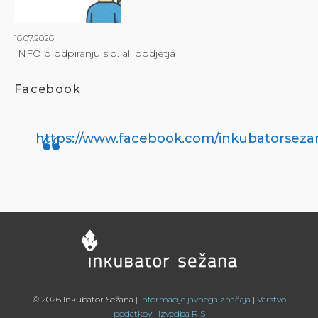
16.07.2026
INFO o odpiranju s.p. ali podjetja
Facebook
https://www.facebook.com/inkubatorseza
© 2026 Inkubator Sežana |
Informacije javnega značaja
|
Varstvo
podatkov
|
Izvedba RIS