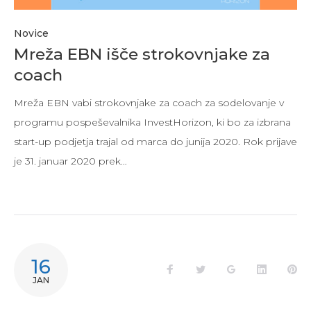
Novice
Mreža EBN išče strokovnjake za
coach
Mreža EBN vabi strokovnjake za coach za sodelovanje v
programu pospeševalnika InvestHorizon, ki bo za izbrana
start-up podjetja trajal od marca do junija 2020. Rok prijave
je 31. januar 2020 prek…
16
Facebook
Twitter
Google+
LinkedIn
Pi
JAN