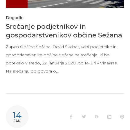
Dogodki
Srečanje podjetnikov in
gospodarstvenikov občine Sežana
Župan Občine Sežana, David Škabar, vabi podjetnike in
gospodarstvenike občine Sežana na srečanje, ki bo
potekalo v sredo, 22. januarja 2020, ob 14. uri v Vinakras.
Na srečanju bo govora o…
14
Facebook
Twitter
Google+
LinkedIn
Pi
JAN