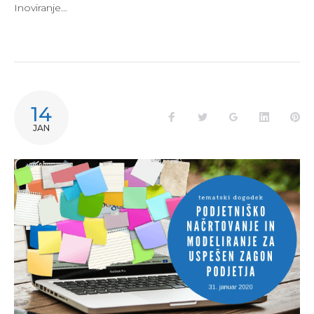
Inoviranje…
14
Facebook
Twitter
Google+
LinkedIn
Pi
JAN