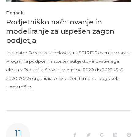
Dogodki
Podjetniško načrtovanje in
modeliranje za uspešen zagon
podjetja
Inkubator Sežana v sodelovanju s SPIRIT Slovenija v okviru
Programa podpornih storitev subjektov inovativnega
okolja v Republiki Slovenji v letih od 2020 do 2022 »SIO
2020-2022« organizira brezplačen tematski dogodek
Podjetniško…
11
Facebook
Twitter
Google+
LinkedIn
Pi