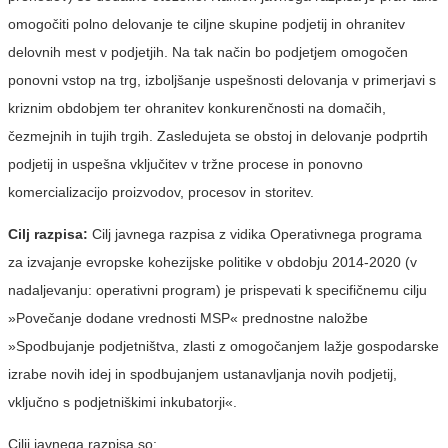
omogočiti polno delovanje te ciljne skupine podjetij in ohranitev
delovnih mest v podjetjih. Na tak način bo podjetjem omogočen
ponovni vstop na trg, izboljšanje uspešnosti delovanja v primerjavi s
kriznim obdobjem ter ohranitev konkurenčnosti na domačih,
čezmejnih in tujih trgih. Zasledujeta se obstoj in delovanje podprtih
podjetij in uspešna vključitev v tržne procese in ponovno
komercializacijo proizvodov, procesov in storitev.
Cilj razpisa:
Cilj javnega razpisa z vidika Operativnega programa
za izvajanje evropske kohezijske politike v obdobju 2014-2020 (v
nadaljevanju: operativni program) je prispevati k specifičnemu cilju
»Povečanje dodane vrednosti MSP« prednostne naložbe
»Spodbujanje podjetništva, zlasti z omogočanjem lažje gospodarske
izrabe novih idej in spodbujanjem ustanavljanja novih podjetij,
vključno s podjetniškimi inkubatorji«.
Cilji javnega razpisa so: