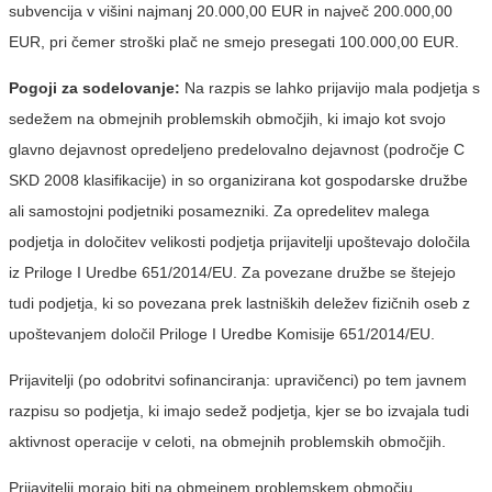
subvencija v višini najmanj 20.000,00 EUR in največ 200.000,00
EUR, pri čemer stroški plač ne smejo presegati 100.000,00 EUR.
Pogoji za sodelovanje:
Na razpis se lahko prijavijo mala podjetja s
sedežem na obmejnih problemskih območjih, ki imajo kot svojo
glavno dejavnost opredeljeno predelovalno dejavnost (področje C
SKD 2008 klasifikacije) in so organizirana kot gospodarske družbe
ali samostojni podjetniki posamezniki. Za opredelitev malega
podjetja in določitev velikosti podjetja prijavitelji upoštevajo določila
iz Priloge I Uredbe 651/2014/EU. Za povezane družbe se štejejo
tudi podjetja, ki so povezana prek lastniških deležev fizičnih oseb z
upoštevanjem določil Priloge I Uredbe Komisije 651/2014/EU.
Prijavitelji (po odobritvi sofinanciranja: upravičenci) po tem javnem
razpisu so podjetja, ki imajo sedež podjetja, kjer se bo izvajala tudi
aktivnost operacije v celoti, na obmejnih problemskih območjih.
Prijavitelji morajo biti na obmejnem problemskem območju