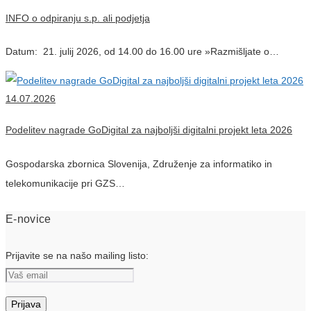
INFO o odpiranju s.p. ali podjetja
Datum: 21. julij 2026, od 14.00 do 16.00 ure »Razmišljate o…
14.07.2026
Podelitev nagrade GoDigital za najboljši digitalni projekt leta 2026
Gospodarska zbornica Slovenija, Združenje za informatiko in
telekomunikacije pri GZS…
E-novice
Prijavite se na našo mailing listo: