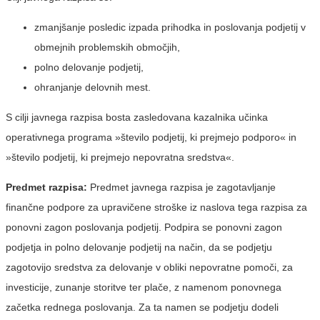
zmanjšanje posledic izpada prihodka in poslovanja podjetij v
obmejnih problemskih območjih,
polno delovanje podjetij,
ohranjanje delovnih mest.
S cilji javnega razpisa bosta zasledovana kazalnika učinka
operativnega programa »število podjetij, ki prejmejo podporo« in
»število podjetij, ki prejmejo nepovratna sredstva«.
Predmet razpisa:
Predmet javnega razpisa je zagotavljanje
finančne podpore za upravičene stroške iz naslova tega razpisa za
ponovni zagon poslovanja podjetij. Podpira se ponovni zagon
podjetja in polno delovanje podjetij na način, da se podjetju
zagotovijo sredstva za delovanje v obliki nepovratne pomoči, za
investicije, zunanje storitve ter plače, z namenom ponovnega
začetka rednega poslovanja. Za ta namen se podjetju dodeli