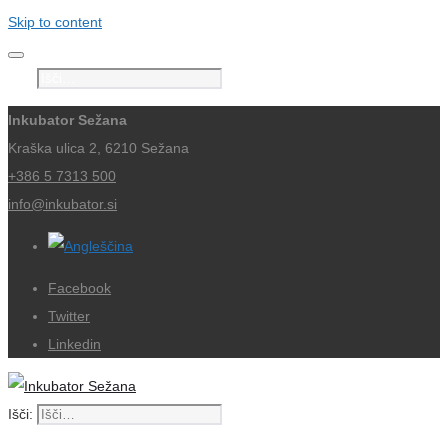
Skip to content
Išči:
Inkubator Sežana
Kraška ulica 2, 6210 Sežana
+386 5 7313 500
info@inkubator.si
Facebook
Twitter
Linkedin
Išči: