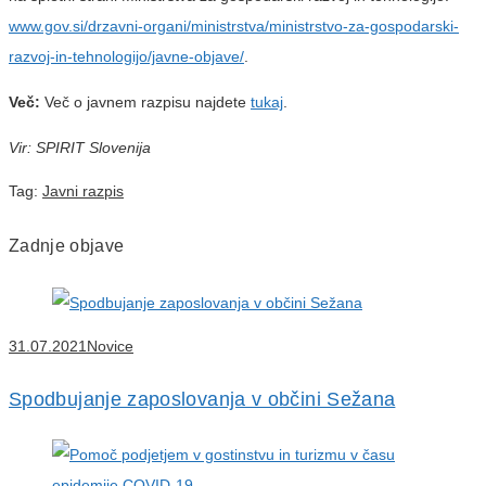
www.gov.si/drzavni-organi/ministrstva/ministrstvo-za-gospodarski-
razvoj-in-tehnologijo/javne-objave/
.
Več:
Več o javnem razpisu najdete
tukaj
.
Vir: SPIRIT Slovenija
Tag:
Javni razpis
Zadnje objave
31.07.2021
Novice
Spodbujanje zaposlovanja v občini Sežana