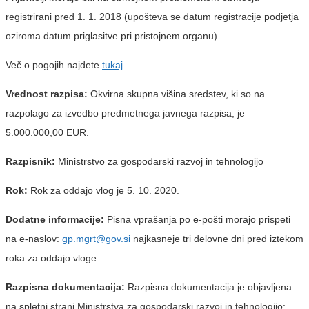
registrirani pred 1. 1. 2018 (upošteva se datum registracije podjetja
oziroma datum priglasitve pri pristojnem organu).
Več o pogojih najdete
tukaj
.
Vrednost razpisa:
Okvirna skupna višina sredstev, ki so na
razpolago za izvedbo predmetnega javnega razpisa, je
5.000.000,00 EUR.
Razpisnik:
Ministrstvo za gospodarski razvoj in tehnologijo
Rok:
Rok za oddajo vlog je 5. 10. 2020.
Dodatne informacije:
Pisna vprašanja po e-pošti morajo prispeti
na e-naslov:
gp.mgrt@gov.si
najkasneje tri delovne dni pred iztekom
roka za oddajo vloge.
Razpisna dokumentacija:
Razpisna dokumentacija je objavljena
na spletni strani Ministrstva za gospodarski razvoj in tehnologijo: