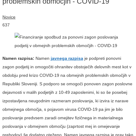
problemskih območjih - COVID-19
Novice
637
Namen razpisa:
Namen
javnega razpisa
je podpreti ponovni
zagon podjetij in omogočiti ohranitev obstoječih delovnih mest kot v
obdobju pred krizo COVID-19 na obmejnih problemskih območjih v
Republiki Sloveniji. S podporo se omogoči ponoven zagon poslovne
dejavnosti v malih podjetjih z 10-49 zaposlenimi, ki so še posebej
izpostavljena neugodnim razmeram poslovanja, ki izvira iz narave
obmejnega območja, s pojavom virusa COVID-19 pa jim je bilo
poslovanje predvsem zaradi omejitev fizičnega in materialnega
poslovanja v obmejnem območju (zaprtost mej in omejevanje
prehodov) še dodatno oteženo. Namen javnega razpisa je prav tako